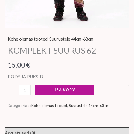
Kohe olemas tooted
,
Suurustele 44cm-68cm
KOMPLEKT SUURUS 62
15,00
€
BODY JA PÜKSID
LISA KORVI
Kategooriad:
Kohe olemas tooted
,
Suurustele 44cm-68cm
Arvustused (0)