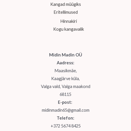
Kangad müügiks
Eritellimused
Hinnakiri
Kogu kangavalik
Midin Madin OÜ
Aadress:
Maasikmäe,
Kaagjärve küla,
Valga vald, Valga maakond
68115
E-post:
midinmadin65@gmail.com
Telefon:
+372 5674 8425