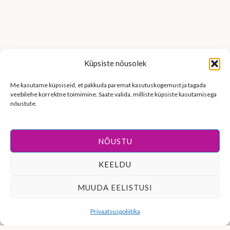
Küpsiste nõusolek
Me kasutame küpsiseid, et pakkuda paremat kasutuskogemust ja tagada
veebilehe korrektne toimimine. Saate valida, milliste küpsiste kasutamisega
nõustute.
NÕUSTU
KEELDU
© 2026 Midin Madin käsitöö. Kõik õigused kaitstud.
MUUDA EELISTUSI
Veebilehe on loonud
MariNet veebilahendused
Privaatsuspoliitika
Taganemisõigus — esita taganemistaotlus