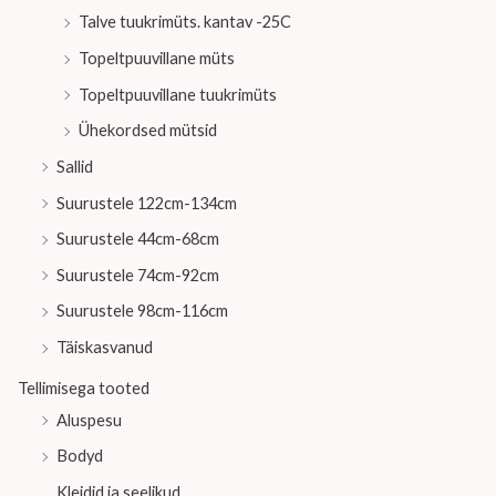
Talve tuukrimüts. kantav -25C
Topeltpuuvillane müts
Topeltpuuvillane tuukrimüts
Ühekordsed mütsid
Sallid
Suurustele 122cm-134cm
Suurustele 44cm-68cm
Suurustele 74cm-92cm
Suurustele 98cm-116cm
Täiskasvanud
Tellimisega tooted
Aluspesu
Bodyd
Kleidid ja seelikud