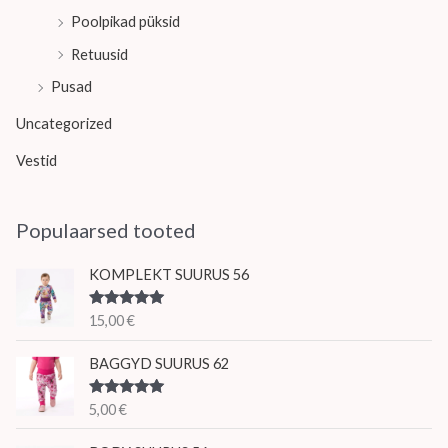
Poolpikad püksid
Retuusid
Pusad
Uncategorized
Vestid
Populaarsed tooted
KOMPLEKT SUURUS 56
Hinnanguga
15,00
€
5.00
/ 5
BAGGYD SUURUS 62
Hinnanguga
5,00
€
5.00
/ 5