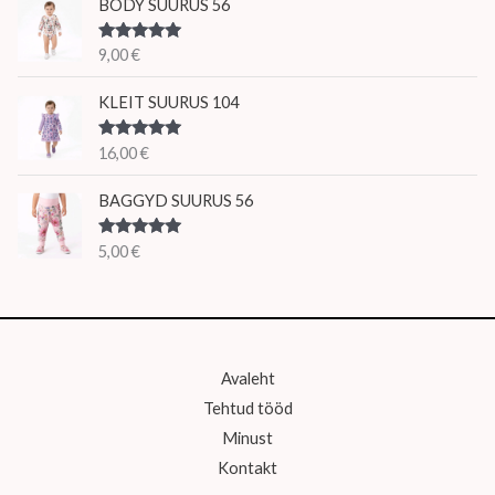
BODY SUURUS 56
Hinnanguga
9,00
€
5.00
/ 5
KLEIT SUURUS 104
Hinnanguga
16,00
€
5.00
/ 5
BAGGYD SUURUS 56
Hinnanguga
5,00
€
5.00
/ 5
Avaleht
Tehtud tööd
Minust
Kontakt