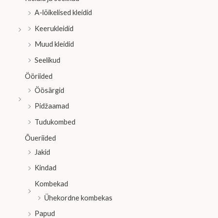
A-lõikelised kleidid
Keerukleidid
Muud kleidid
Seelikud
Ööriided
Öösärgid
Pidžaamad
Tudukombed
Õueriided
Jakid
Kindad
Kombekad
Ühekordne kombekas
Papud