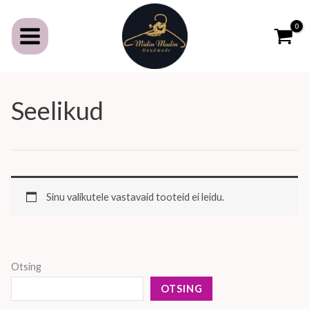
Skip
to
content
Seelikud
Sinu valikutele vastavaid tooteid ei leidu.
Otsing
OTSING