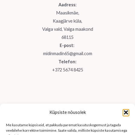
Aadress:
Maasikmäe,
Kaagjärve küla,
Valga vald, Valga maakond
68115
E-post:
midinmadin65@gmail.com
Telefon:
+372 5674 8425
Küpsiste nõusolek
Me kasutame küpsiseid, et pakkuda paremat kasutuskogemust ja tagada
veebilehe korrektne toimimine. Saate valida, milliste küpsiste kasutamisega