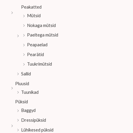
Peakatted
Mütsid
Nokaga mütsid
Paeltega mütsid
Peapaelad
Pearätid
Tuukrimütsid
Sallid
Pluusid
Tuunikad
Püksid
Baggyd
Dressipüksid
Lühikesed püksid