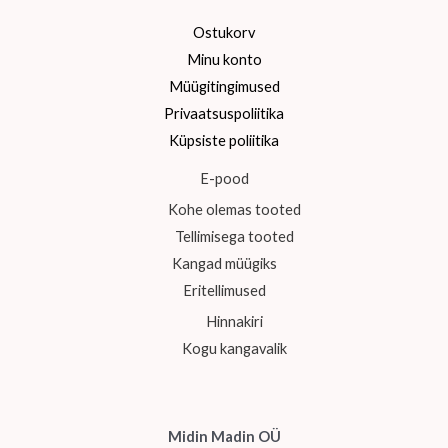
Ostukorv
Minu konto
Müügitingimused
Privaatsuspoliitika
Küpsiste poliitika
E-pood
Kohe olemas tooted
Tellimisega tooted
Kangad müügiks
Eritellimused
Hinnakiri
Kogu kangavalik
Midin Madin OÜ