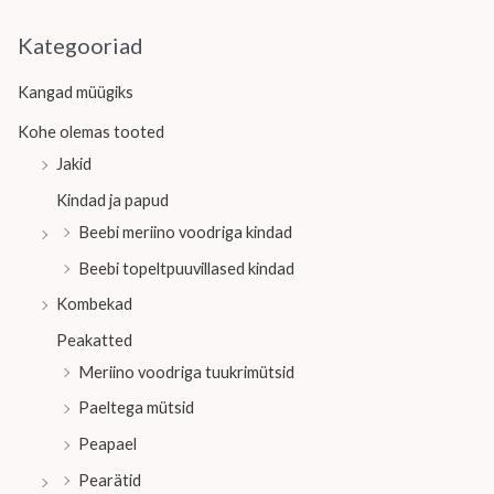
Kategooriad
Kangad müügiks
Kohe olemas tooted
Jakid
Kindad ja papud
Beebi meriino voodriga kindad
Beebi topeltpuuvillased kindad
Kombekad
Peakatted
Meriino voodriga tuukrimütsid
Paeltega mütsid
Peapael
Pearätid