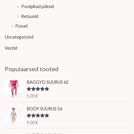
Poolpikad püksid
Retuusid
Pusad
Uncategorized
Vestid
Populaarsed tooted
BAGGYD SUURUS 62
Hinnanguga
5,00
€
5.00
/ 5
BODY SUURUS 56
Hinnanguga
9,00
€
5.00
/ 5