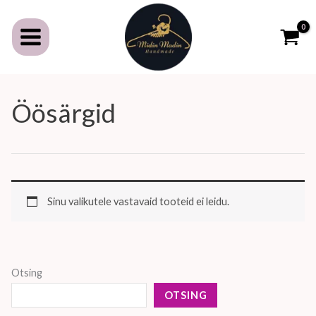
Skip
to
content
Öösärgid
Sinu valikutele vastavaid tooteid ei leidu.
Otsing
OTSING