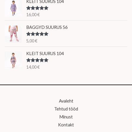
KLEIT SUURUS 104
Hinnanguga
16,00
€
5.00
/ 5
BAGGYD SUURUS 56
Hinnanguga
5,00
€
5.00
/ 5
KLEIT SUURUS 104
Hinnanguga
14,00
€
5.00
/ 5
Avaleht
Tehtud tööd
Minust
Kontakt