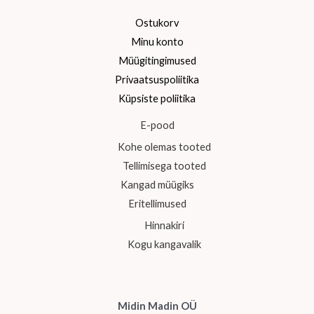
Ostukorv
Minu konto
Müügitingimused
Privaatsuspoliitika
Küpsiste poliitika
E-pood
Kohe olemas tooted
Tellimisega tooted
Kangad müügiks
Eritellimused
Hinnakiri
Kogu kangavalik
Midin Madin OÜ