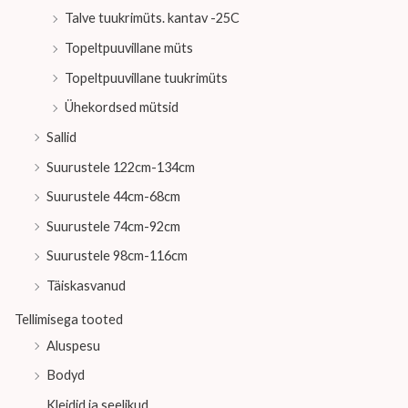
Talve tuukrimüts. kantav -25C
Topeltpuuvillane müts
Topeltpuuvillane tuukrimüts
Ühekordsed mütsid
Sallid
Suurustele 122cm-134cm
Suurustele 44cm-68cm
Suurustele 74cm-92cm
Suurustele 98cm-116cm
Täiskasvanud
Tellimisega tooted
Aluspesu
Bodyd
Kleidid ja seelikud