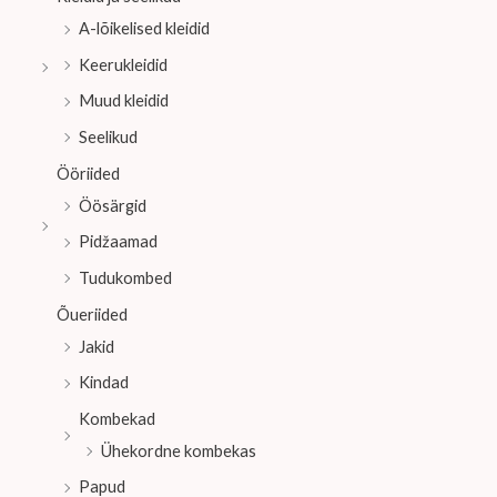
A-lõikelised kleidid
Keerukleidid
Muud kleidid
Seelikud
Ööriided
Öösärgid
Pidžaamad
Tudukombed
Õueriided
Jakid
Kindad
Kombekad
Ühekordne kombekas
Papud