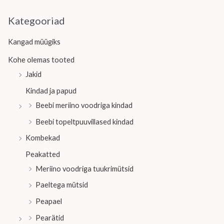
Kategooriad
Kangad müügiks
Kohe olemas tooted
Jakid
Kindad ja papud
Beebi meriino voodriga kindad
Beebi topeltpuuvillased kindad
Kombekad
Peakatted
Meriino voodriga tuukrimütsid
Paeltega mütsid
Peapael
Pearätid