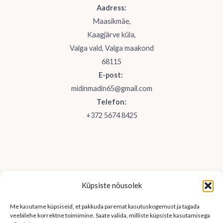
Aadress:
Maasikmäe,
Kaagjärve küla,
Valga vald, Valga maakond
68115
E-post:
midinmadin65@gmail.com
Telefon:
+372 5674 8425
Küpsiste nõusolek
Me kasutame küpsiseid, et pakkuda paremat kasutuskogemust ja tagada
veebilehe korrektne toimimine. Saate valida, milliste küpsiste kasutamisega