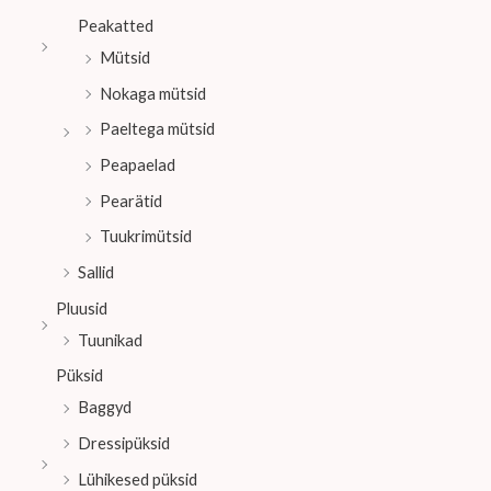
Peakatted
Mütsid
Nokaga mütsid
Paeltega mütsid
Peapaelad
Pearätid
Tuukrimütsid
Sallid
Pluusid
Tuunikad
Püksid
Baggyd
Dressipüksid
Lühikesed püksid