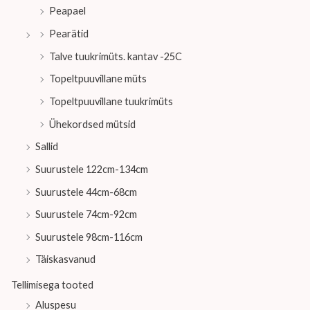
Peapael
Pearätid
Talve tuukrimüts. kantav -25C
Topeltpuuvillane müts
Topeltpuuvillane tuukrimüts
Ühekordsed mütsid
Sallid
Suurustele 122cm-134cm
Suurustele 44cm-68cm
Suurustele 74cm-92cm
Suurustele 98cm-116cm
Täiskasvanud
Tellimisega tooted
Aluspesu