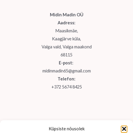
Midin Madin OÜ
Aadress:
Maasikmäe,
Kaagjärve küla,
Valga vald, Valga maakond
68115
E-post:
midinmadin65@gmail.com
Telefon:
+372 5674 8425
Küpsiste nõusolek