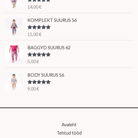
Hinnanguga
14,00
€
5.00
/ 5
KOMPLEKT SUURUS 56
Hinnanguga
15,00
€
5.00
/ 5
BAGGYD SUURUS 62
Hinnanguga
5,00
€
5.00
/ 5
BODY SUURUS 56
Hinnanguga
9,00
€
5.00
/ 5
Avaleht
Tehtud tööd