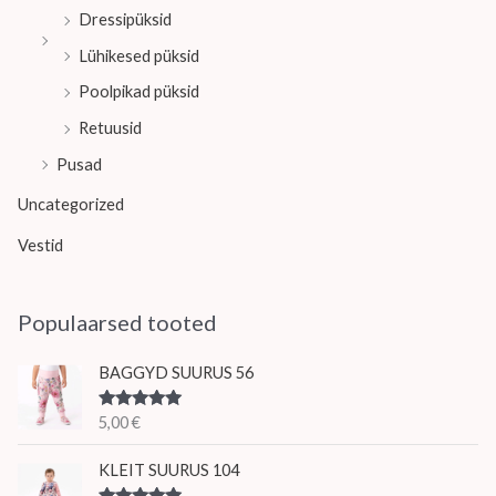
Dressipüksid
Lühikesed püksid
Poolpikad püksid
Retuusid
Pusad
Uncategorized
Vestid
Populaarsed tooted
BAGGYD SUURUS 56
Hinnanguga
5,00
€
5.00
/ 5
KLEIT SUURUS 104