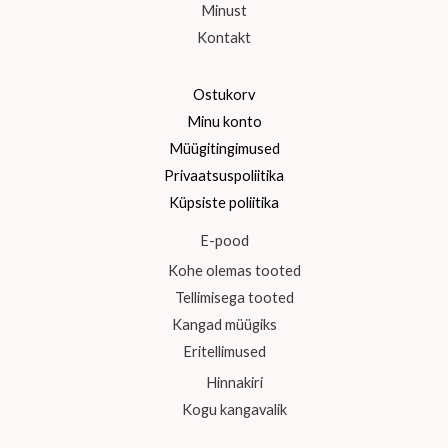
Minust
Kontakt
Ostukorv
Minu konto
Müügitingimused
Privaatsuspoliitika
Küpsiste poliitika
E-pood
Kohe olemas tooted
Tellimisega tooted
Kangad müügiks
Eritellimused
Hinnakiri
Kogu kangavalik