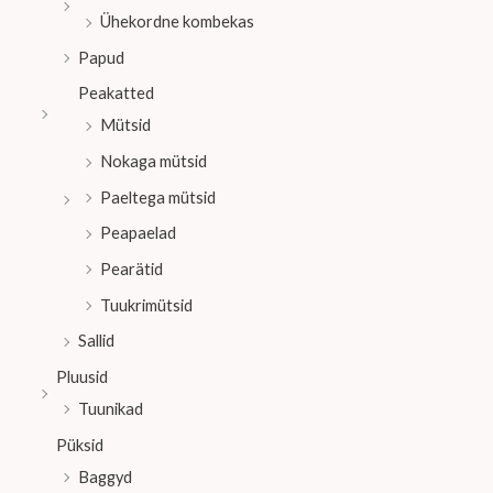
Ühekordne kombekas
Papud
Peakatted
Mütsid
Nokaga mütsid
Paeltega mütsid
Peapaelad
Pearätid
Tuukrimütsid
Sallid
Pluusid
Tuunikad
Püksid
Baggyd