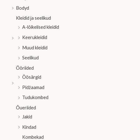
Bodyd
Kleidid ja seelikud
A-lõikelised kleidid
Keerukleidid
Muud kleidid
Seelikud
Ööriided
Öösärgid
Pidžaamad
Tudukombed
Õueriided
Jakid
Kindad
Kombekad