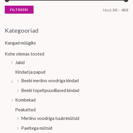
FILTREERI
Hind:
0 €
—
40 €
Kategooriad
Kangad müügiks
Kohe olemas tooted
Jakid
Kindad ja papud
Beebi meriino voodriga kindad
Beebi topeltpuuvillased kindad
Kombekad
Peakatted
Meriino voodriga tuukrimütsid
Paeltega mütsid