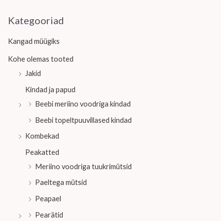
Kategooriad
Kangad müügiks
Kohe olemas tooted
Jakid
Kindad ja papud
Beebi meriino voodriga kindad
Beebi topeltpuuvillased kindad
Kombekad
Peakatted
Meriino voodriga tuukrimütsid
Paeltega mütsid
Peapael
Pearätid