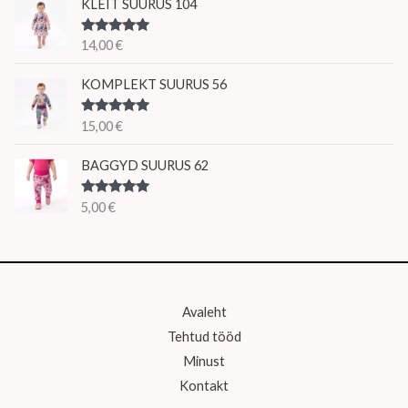
KLEIT SUURUS 104
Hinnanguga
14,00
€
5.00
/ 5
KOMPLEKT SUURUS 56
Hinnanguga
15,00
€
5.00
/ 5
BAGGYD SUURUS 62
Hinnanguga
5,00
€
5.00
/ 5
Avaleht
Tehtud tööd
Minust
Kontakt