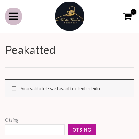
Skip
to
content
Peakatted
Sinu valikutele vastavaid tooteid ei leidu.
Otsing
OTSING