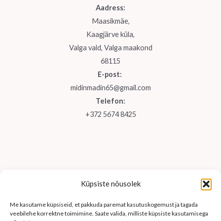
Aadress:
Maasikmäe,
Kaagjärve küla,
Valga vald, Valga maakond
68115
E-post:
midinmadin65@gmail.com
Telefon:
+372 5674 8425
Küpsiste nõusolek
Me kasutame küpsiseid, et pakkuda paremat kasutuskogemust ja tagada
veebilehe korrektne toimimine. Saate valida, milliste küpsiste kasutamisega