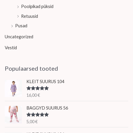
Poolpikad püksid
Retuusid
Pusad
Uncategorized
Vestid
Populaarsed tooted
KLEIT SUURUS 104
Hinnanguga
16,00
€
5.00
/ 5
BAGGYD SUURUS 56
Hinnanguga
5,00
€
5.00
/ 5