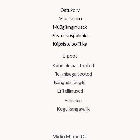
Ostukorv
Minu konto
Müügitingimused
Privaatsuspoliitika
Küpsiste poliitika
E-pood
Kohe olemas tooted
Tellimisega tooted
Kangad müügiks
Eritellimused
Hinnakiri
Kogu kangavalik
Midin Madin OÜ