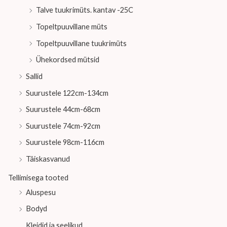
Talve tuukrimüts. kantav -25C
Topeltpuuvillane müts
Topeltpuuvillane tuukrimüts
Ühekordsed mütsid
Sallid
Suurustele 122cm-134cm
Suurustele 44cm-68cm
Suurustele 74cm-92cm
Suurustele 98cm-116cm
Täiskasvanud
Tellimisega tooted
Aluspesu
Bodyd
Kleidid ja seelikud