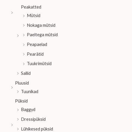
Peakatted
Mütsid
Nokaga mütsid
Paeltega mütsid
Peapaelad
Pearätid
Tuukrimütsid
Sallid
Pluusid
Tuunikad
Püksid
Baggyd
Dressipüksid
Lühikesed püksid