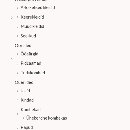
A-lõikelised kleidid
Keerukleidid
Muud kleidid
Seelikud
Ööriided
Öösärgid
Pidžaamad
Tudukombed
Õueriided
Jakid
Kindad
Kombekad
Ühekordne kombekas
Papud