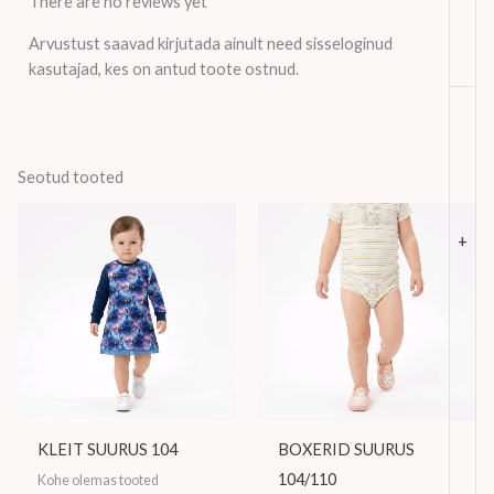
There are no reviews yet
Arvustust saavad kirjutada ainult need sisseloginud
kasutajad, kes on antud toote ostnud.
Seotud tooted
+
KLEIT SUURUS 104
BOXERID SUURUS
104/110
Kohe olemas tooted