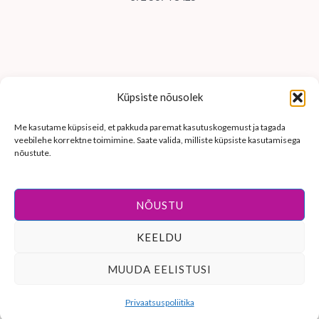
Küpsiste nõusolek
Me kasutame küpsiseid, et pakkuda paremat kasutuskogemust ja tagada
veebilehe korrektne toimimine. Saate valida, milliste küpsiste kasutamisega
nõustute.
NÕUSTU
KEELDU
© 2026 Midin Madin käsitöö. Kõik õigused kaitstud.
MUUDA EELISTUSI
Veebilehe on loonud
MariNet veebilahendused
Privaatsuspoliitika