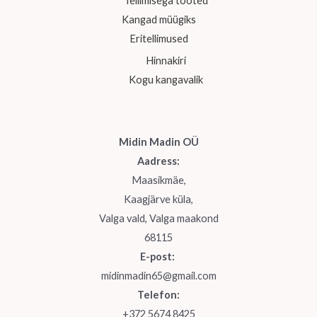
Tellimisega tooted
Kangad müügiks
Eritellimused
Hinnakiri
Kogu kangavalik
Midin Madin OÜ
Aadress:
Maasikmäe,
Kaagjärve küla,
Valga vald, Valga maakond
68115
E-post:
midinmadin65@gmail.com
Telefon:
+372 5674 8425