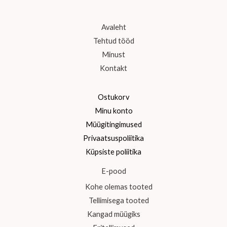
Avaleht
Tehtud tööd
Minust
Kontakt
Ostukorv
Minu konto
Müügitingimused
Privaatsuspoliitika
Küpsiste poliitika
E-pood
Kohe olemas tooted
Tellimisega tooted
Kangad müügiks