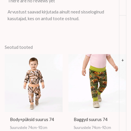
There are no reviews yet
Arvustust saavad kirjutada ainult need sisseloginud
kasutajad, kes on antud toote ostnud.
Seotud tooted
+
Body+püksid suurus 74
Baggyd suurus 74
Suurustele 74cm-92cm
Suurustele 74cm-92cm