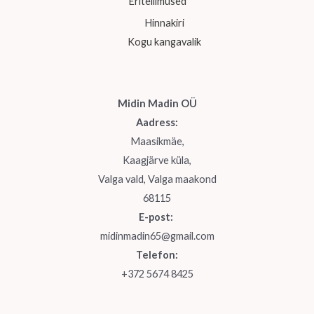
Eritellimused
Hinnakiri
Kogu kangavalik
Midin Madin OÜ
Aadress:
Maasikmäe,
Kaagjärve küla,
Valga vald, Valga maakond
68115
E-post:
midinmadin65@gmail.com
Telefon:
+372 5674 8425