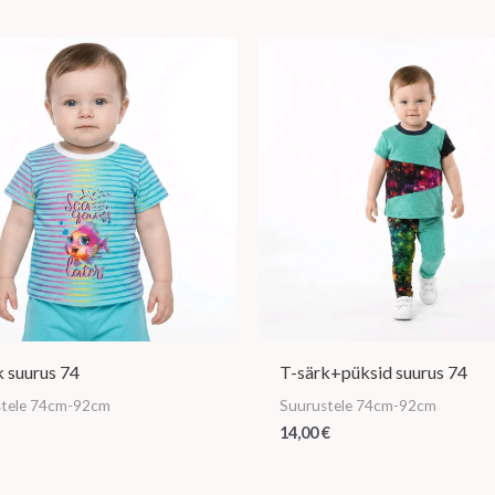
k suurus 74
T-särk+püksid suurus 74
stele 74cm-92cm
Suurustele 74cm-92cm
14,00
€