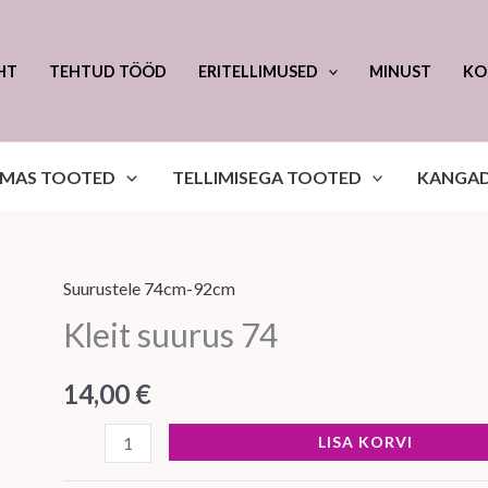
HT
TEHTUD TÖÖD
ERITELLIMUSED
MINUST
KO
EMAS TOOTED
TELLIMISEGA TOOTED
KANGAD
Suurustele 74cm-92cm
Kleit
Kleit suurus 74
suurus
74
14,00
€
kogus
LISA KORVI