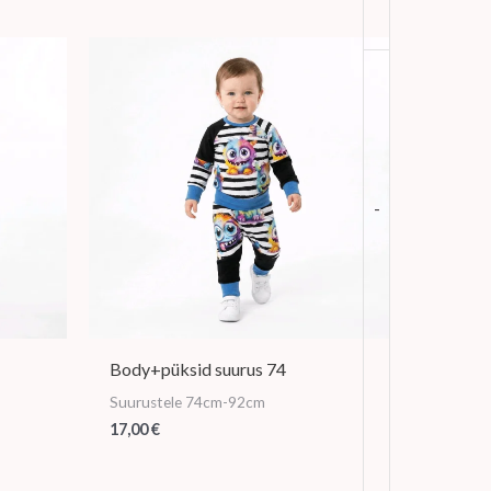
-
Body+püksid suurus 74
Suurustele 74cm-92cm
17,00
€