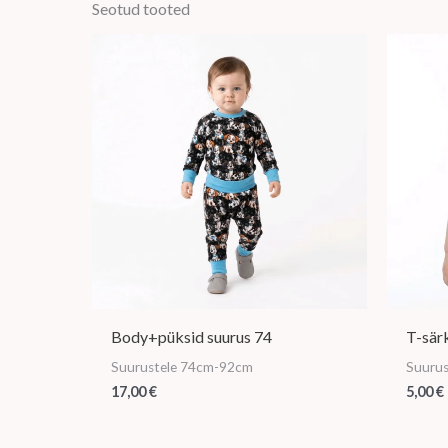
Seotud tooted
Body+püksid suurus 74
T-sär
Suurustele 74cm-92cm
Suuru
17,00
€
5,00
€