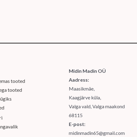
Midin Madin OÜ
Aadress:
emas tooted
Maasikmäe,
sega tooted
Kaagjärve küla,
ügiks
Valga vald, Valga maakond
sed
68115
ri
E-post:
ngavalik
midinmadin65@gmail.com