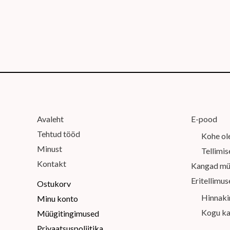
Avaleht
E-pood
Tehtud tööd
Kohe ol
Minust
Tellimi
Kontakt
Kangad mü
Eritellimu
Ostukorv
Hinnaki
Minu konto
Kogu ka
Müügitingimused
Privaatsuspoliitika