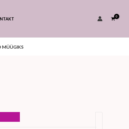
kogus
NTAKT
 MÜÜGIKS