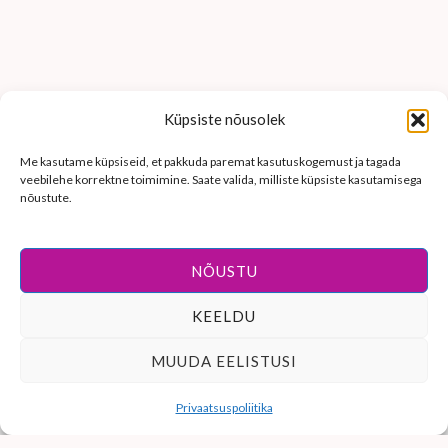
Küpsiste nõusolek
Me kasutame küpsiseid, et pakkuda paremat kasutuskogemust ja tagada
veebilehe korrektne toimimine. Saate valida, milliste küpsiste kasutamisega
nõustute.
NÕUSTU
KEELDU
© 2026 Midin Madin käsitöö. Kõik õigused kaitstud.
MUUDA EELISTUSI
Veebilehe on loonud
MariNet veebilahendused
Privaatsuspoliitika
Taganemisõigus — esita taganemistaotlus