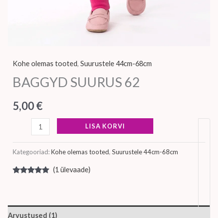
Kohe olemas tooted
,
Suurustele 44cm-68cm
BAGGYD SUURUS 62
5,00
€
LISA KORVI
Kategooriad:
Kohe olemas tooted
,
Suurustele 44cm-68cm
(
1
ülevaade)
Hinnatud
1
5.00
/5
kliendi
hinnangu
põhjal
Arvustused (1)